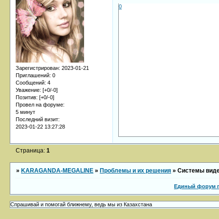
0
Зарегистрирован
: 2023-01-21
Приглашений:
0
Сообщений:
4
Уважение:
[+0/-0]
Позитив:
[+0/-0]
Провел на форуме:
5 минут
Последний визит:
2023-01-22 13:27:28
Страница:
1
»
KARAGANDA-MEGALINE
»
Проблемы и их решения
»
Системы вид
Единый форум 
Спрашивай и помогай ближнему, ведь мы из Казахстана