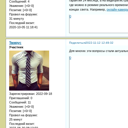
гарантия 24 месяца, а на видеорегистр
Сообщений:
4
где можно в режиме реального времен
Уважение:
[+0/-0]
концах света. Например,
онлайн-камер
Позитив:
[+0/-0]
Провел на форуме:
0
31 минуту
Последний визит:
2020-10-05 11:18:41
Тмирус
Поделиться
2022-11-12 12:49:32
Участник
Для многих эти вопросы стали актуаль
0
Зарегистрирован
: 2022-09-18
Приглашений:
0
Сообщений:
11
Уважение:
[+0/-0]
Позитив:
[+0/-0]
Провел на форуме:
25 минут
Последний визит: