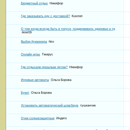
Бюджетный отдых
Никифор
Где заказывать еду с доставкой?
Kusmet
О том когда всегда быть в тонусе, поддерживать здоровье и тд
Amir09
Выбор букмекера
hko
Онлайн игры
Тмирус
Где отдыхали прошлым летом?
Никифор
Игровые автоматы
Ольга Борова
Букет
Ольга Борова
Установить автоматический шлагбаум
тушканчик
Очки солнцезащитные
Индиго