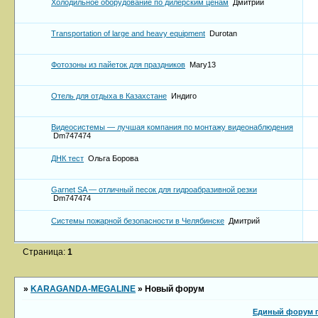
Холодильное оборудование по дилерским ценам
Дмитрий
Transportation of large and heavy equipment
Durotan
Фотозоны из пайеток для праздников
Mary13
Отель для отдыха в Казахстане
Индиго
Видеосистемы — лучшая компания по монтажу видеонаблюдения
Dm747474
ДНК тест
Ольга Борова
Garnet SA — отличный песок для гидроабразивной резки
Dm747474
Системы пожарной безопасности в Челябинске
Дмитрий
Страница:
1
»
KARAGANDA-MEGALINE
»
Новый форум
Единый форум 